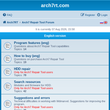
arch7rt.com
FAQ
Register
Login
Arch7RT
Arch7 Repair Tool Forum
It is currently 07 Aug 2026, 15:58
English version
Program features (eng)
Questions about Arch7 Repair Tool capabilities
Topics:
14
How to buy (eng)
Questions on purchase Arch7 Repair Tool
Topics:
19
HDD repair
Only for Arch7 Repair Tool users
Topics:
78
Search resources
Modules and firmware for HDD.
Only for Arch7 Repair Tool users
Topics:
42
Suggestions and errors
Technical difficulties in working with Wdmarvel. Suggestions for improving the
program.
Only for Arch7 Repair Tool users