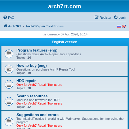
arch7rt.com
FAQ
Register
Login
Arch7RT
Arch7 Repair Tool Forum
It is currently 07 Aug 2026, 16:14
English version
Program features (eng)
Questions about Arch7 Repair Tool capabilities
Topics:
14
How to buy (eng)
Questions on purchase Arch7 Repair Tool
Topics:
19
HDD repair
Only for Arch7 Repair Tool users
Topics:
78
Search resources
Modules and firmware for HDD.
Only for Arch7 Repair Tool users
Topics:
42
Suggestions and errors
Technical difficulties in working with Wdmarvel. Suggestions for improving the
program.
Only for Arch7 Repair Tool users