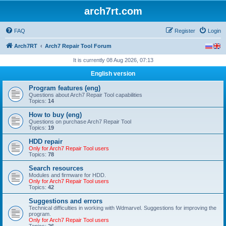
arch7rt.com
FAQ
Register
Login
Arch7RT
Arch7 Repair Tool Forum
It is currently 08 Aug 2026, 07:13
English version
Program features (eng)
Questions about Arch7 Repair Tool capabilities
Topics:
14
How to buy (eng)
Questions on purchase Arch7 Repair Tool
Topics:
19
HDD repair
Only for Arch7 Repair Tool users
Topics:
78
Search resources
Modules and firmware for HDD.
Only for Arch7 Repair Tool users
Topics:
42
Suggestions and errors
Technical difficulties in working with Wdmarvel. Suggestions for improving the
program.
Only for Arch7 Repair Tool users