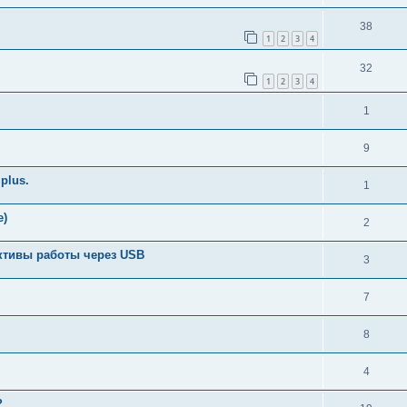
38
1
2
3
4
32
1
2
3
4
1
9
plus.
1
е)
2
пективы работы через USB
3
7
8
4
?