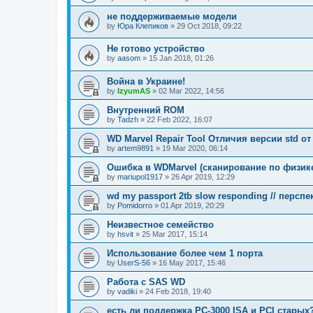
не поддерживаемые модели
by
Юра Клепиков
»
29 Oct 2018, 09:22
Не готово устройство
by
aasom
»
15 Jan 2018, 01:26
Война в Украине!
by
IzyumAS
»
02 Mar 2022, 14:56
Внутренний ROM
by
Tadzh
»
22 Feb 2022, 16:07
WD Marvel Repair Tool Отличия версии std от 
by
artem9891
»
19 Mar 2020, 06:14
Ошибка в WDMarvel (сканирование по физик
by
mariupol1917
»
26 Apr 2019, 12:29
wd my passport 2tb slow responding // перс
by
Pomidorro
»
01 Apr 2019, 20:29
Неизвестное семейство
by
hsvit
»
25 Mar 2017, 15:14
Использование более чем 1 порта
by
UserS-56
»
16 May 2017, 15:46
Работа с SAS WD
by
vadiki
»
24 Feb 2018, 19:40
есть ли поддержка PC-3000 ISA и PCI старых