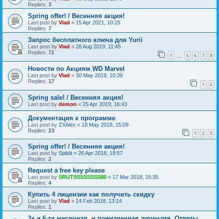
Replies:
3
Spring offer! / Весенняя акция!
Last post by
Vlad
«
15 Apr 2021, 10:15
Replies:
7
Запрос бесплатного ключа для Yurii
Last post by
Vlad
«
28 Aug 2019, 11:45
Replies:
72
1
5
6
7
8
…
Новости по Акциям WD Marvel
Last post by
Vlad
«
30 May 2019, 10:39
Replies:
17
1
2
Spring sale! / Весенняя акция!
Last post by
demon
«
25 Apr 2019, 16:43
Документация к программе
Last post by
ZXAlex
«
18 May 2018, 15:09
Replies:
23
1
2
3
Spring offer! / Весенняя акция!
Last post by
Spildit
«
26 Apr 2018, 19:57
Replies:
2
Request a free key please
Last post by
SRUTSSSSSSSS80
«
17 Mar 2018, 15:35
Replies:
4
Купить 4 лицензии как получить скидку
Last post by
Vlad
«
14 Feb 2018, 13:14
Replies:
1
3x и 6-ти месячная, и пожизненная лицензия. Ответы.