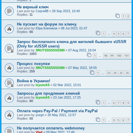
Не верный ключ
Last post by
СергейВ
«
28 Sep 2023, 10:40
Replies:
11
1
2
Не пускает на форум по ключу.
Last post by
Юра Клепиков
«
08 Jul 2023, 01:47
Replies:
66
1
4
5
6
7
…
Запрос бесплатного ключа для жителей бывшего xUSSR
(Only for xUSSR users)
Last post by
SRUTSSSSSSSS80
«
07 Aug 2022, 16:04
Replies:
1003
1
98
99
100
101
…
Процесс покупки
Last post by
SRUTSSSSSSSS80
«
07 May 2022, 18:55
Replies:
259
1
23
24
25
26
…
Война в Украине!
Last post by
IzyumAS
«
02 Mar 2022, 15:01
Запросы для продления ключей
Last post by
IzyumAS
«
23 Jan 2022, 17:25
Replies:
80
1
6
7
8
9
…
Оплата через Pay-Pal / Payment via PayPal
Last post by
yurgri
«
26 May 2021, 12:57
Replies:
60
1
4
5
6
7
…
Не получается оплатить webmoney
Last post by
Vlad
«
09 May 2021, 12:49