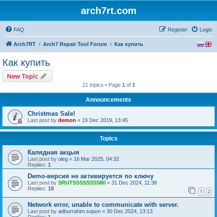
arch7rt.com
FAQ
Register
Login
Arch7RT
Arch7 Repair Tool Forum
Как купить
Как купить
New Topic
21 topics • Page
1
of
1
Announcements
Christmas Sale!
Last post by
demon
«
19 Dec 2019, 13:45
Topics
Калядная акцыя
Last post by
oleg
«
16 Mar 2025, 04:32
Replies:
1
Demo-версия не активируется по ключу
Last post by
SRUTSSSSSSSS80
«
31 Dec 2024, 11:38
Replies:
18
1
2
Network error, unable to communicate with server.
Last post by
adburrahim.sopon
«
30 Dec 2024, 13:13
Replies:
1