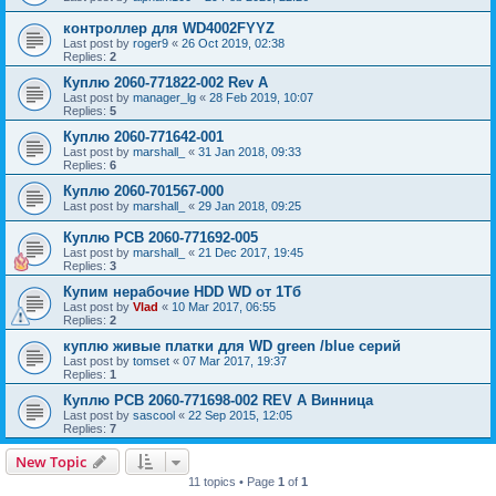
контроллер для WD4002FYYZ
Last post by
roger9
«
26 Oct 2019, 02:38
Replies:
2
Куплю 2060-771822-002 Rev A
Last post by
manager_lg
«
28 Feb 2019, 10:07
Replies:
5
Куплю 2060-771642-001
Last post by
marshall_
«
31 Jan 2018, 09:33
Replies:
6
Куплю 2060-701567-000
Last post by
marshall_
«
29 Jan 2018, 09:25
Куплю PCB 2060-771692-005
Last post by
marshall_
«
21 Dec 2017, 19:45
Replies:
3
Купим нерабочие HDD WD от 1Тб
Last post by
Vlad
«
10 Mar 2017, 06:55
Replies:
2
куплю живые платки для WD green /blue серий
Last post by
tomset
«
07 Mar 2017, 19:37
Replies:
1
Куплю PCB 2060-771698-002 REV A Винница
Last post by
sascool
«
22 Sep 2015, 12:05
Replies:
7
New Topic
11 topics • Page
1
of
1