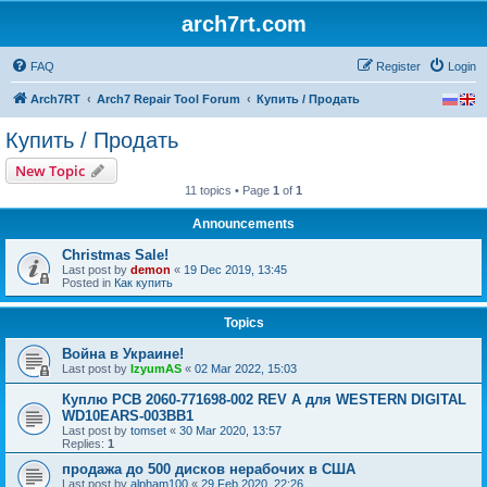
arch7rt.com
FAQ
Register
Login
Arch7RT
Arch7 Repair Tool Forum
Купить / Продать
Купить / Продать
New Topic
11 topics • Page
1
of
1
Announcements
Christmas Sale!
Last post by
demon
«
19 Dec 2019, 13:45
Posted in
Как купить
Topics
Война в Украине!
Last post by
IzyumAS
«
02 Mar 2022, 15:03
Куплю PCB 2060-771698-002 REV A для WESTERN DIGITAL
WD10EARS-003BB1
Last post by
tomset
«
30 Mar 2020, 13:57
Replies:
1
продажа до 500 дисков нерабочих в США
Last post by
alpham100
«
29 Feb 2020, 22:26