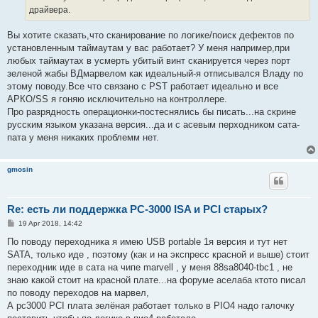
драйвера.
Вы хотите сказать,что сканирование по логике/поиск дефектов по
установленным таймаутам у вас работает? У меня например,при
любых таймаутах в усмерть убитый винт сканируется через порт
зеленой жабы ВДмарвелом как идеальный-я отписывался Владу по
этому поводу.Все что связано с PST работает идеально и все
АРКО/SS я гоняю исключительно на контроллере.
Про разрядность операционки-постеснялись бы писать...на скрине
русским языком указана версия...да и с асевым перходником сата-
пата у меня никаких проблемм нет.
gmosin
Re: есть ли поддержка PC-3000 ISA и PCI старых?
P
19 Apr 2018, 14:42
o
s
По поводу переходника я имею USB portable 1я версия и тут нет
t
SATA, только иде , поэтому (как и на экспресс красной и выше) стоит
переходник иде в сата на чипе marvell , у меня 88sa8040-tbc1 , не
знаю какой стоит на красной плате...на форуме аселаба ктото писал
по поводу переходов на марвел,
А pc3000 PCI плата зелёная работает только в PIO4 надо галочку