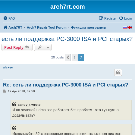
arch7rt.com
FAQ
Register
Login
Arch7RT
Arch7 Repair Tool Forum
Функции программы
есть ли поддержка PC-3000 ISA и PCI старых?
Post Reply
1
2
Previous
20 posts
alexyc
Re: есть ли поддержка PC-3000 ISA и PCI старых?
P
19 Apr 2018, 09:59
o
s
t
sandy_t wrote:
И на зеленой udma все работает без проблем - что тут нужно
доделывать?
Используйте 32-х разрядные операционки, только под них есть