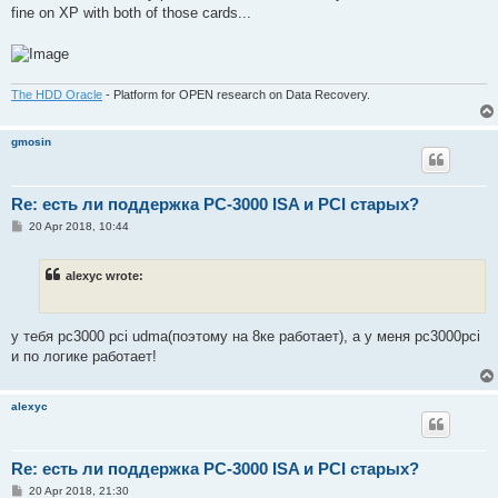
fine on XP with both of those cards...
The HDD Oracle
- Platform for OPEN research on Data Recovery.
gmosin
Re: есть ли поддержка PC-3000 ISA и PCI старых?
P
20 Apr 2018, 10:44
o
s
t
alexyc wrote:
у тебя pc3000 pci udma(поэтому на 8ке работает), а у меня pc3000pci
и по логике работает!
alexyc
Re: есть ли поддержка PC-3000 ISA и PCI старых?
P
20 Apr 2018, 21:30