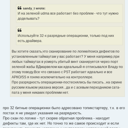
sandy_t wrote:
И на зеленой udma все работает без проблем - что тут нужно
доделывать?
Используйте 32-х разрядные операционки, только под них
есть драйвера.
Вы хотите сказать,что сканирование по логике/поиск дефектов по
установленным таймаутам у вас работает? У меня например,при
любых таймаутах в усмерть убитый винт сканируется через порт
зеленой жабы ВДмарвелом как идеальный-я отписывался Владу по
этому поводу.Все что связано с PST работает идеально и все
АРКО/SS я гоняю исключительно на контроллере.
Про разрядность операционки-постеснялись бы писать...на скрине
русским языком указана версия...да и с асевым перходником сата-
пата у меня никаких проблемм нет.
про 32 битные операционки было адресовано топикстартеру, т.к. в его
постах я не увидел указания на разрядность.
Про скан по логике - тут скорее обратная проблема - находит
дефекты там, где их нет. Но точно то же самое происходит и если