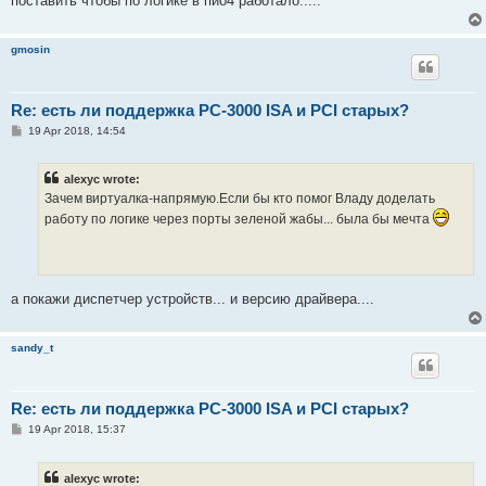
поставить чтобы по логике в пио4 работало.....
gmosin
Re: есть ли поддержка PC-3000 ISA и PCI старых?
P
19 Apr 2018, 14:54
o
s
t
alexyc wrote:
Зачем виртуалка-напрямую.Если бы кто помог Владу доделать
работу по логике через порты зеленой жабы... была бы мечта
а покажи диспетчер устройств... и версию драйвера....
sandy_t
Re: есть ли поддержка PC-3000 ISA и PCI старых?
P
19 Apr 2018, 15:37
o
s
t
alexyc wrote: