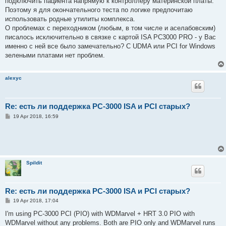
подключить пациента напрямую к контроллеру материнской платы.
Поэтому я для окончательного теста по логике предпочитаю
использовать родные утилиты комплекса.
О проблемах с переходником (любым, в том числе и аселабовским)
писалось исключительно в связке с картой ISA PC3000 PRO - у Вас
именно с ней все было замечательно? С UDMA или PCI for Windows
зелеными платами нет проблем.
alexyc
Re: есть ли поддержка PC-3000 ISA и PCI старых?
P
19 Apr 2018, 16:59
o
s
t
Spildit
Re: есть ли поддержка PC-3000 ISA и PCI старых?
P
19 Apr 2018, 17:04
o
s
I'm using PC-3000 PCI (PIO) with WDMarvel + HRT 3.0 PIO with
t
WDMarvel without any problems. Both are PIO only and WDMarvel runs