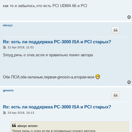
o
s
как то и забылось,что есть PCI UDMA 66 и PCI
t
alexyc
Re: есть ли поддержка PC-3000 ISA и PCI старых?
P
21 Apr 2018, 11:01
o
s
Smyg,речь о этих,если я правильно понял автора
t
Обе ПСИ,обе-зеленые,первая-gmosin-а,вторая-моя
gmosin
Re: есть ли поддержка PC-3000 ISA и PCI старых?
P
24 Apr 2018, 16:13
o
s
t
alexyc wrote:
Smyg,речь о этих,если я правильно понял автора