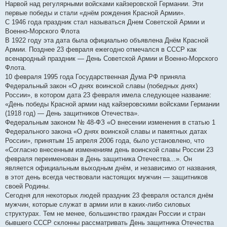
Нарвой над регулярными войсками кайзеровской Германии. Эти
первые победы и стали «днём рождения Красной Армии».
С 1946 года праздник стал называться Днем Советской Армии и
Военно-Морского Флота
В 1922 году эта дата была официально объявлена Днём Красной
Армии. Позднее 23 февраля ежегодно отмечался в СССР как
всенародный праздник — День Советской Армии и Военно-Морского
Флота.
10 февраля 1995 года Государственная Дума РФ приняла
Федеральный закон «О днях воинской славы (победных днях)
России», в котором дата 23 февраля имела следующее название:
«День победы Красной армии над кайзеровскими войсками Германии
(1918 год) — День защитников Отечества».
Федеральным законом № 48-ФЗ «О внесении изменения в статью 1
Федерального закона «О днях воинской славы и памятных датах
России», принятым 15 апреля 2006 года, было установлено, что
«Согласно внесенным изменениям день воинской славы России 23
февраля переименован в День защитника Отечества...». Он
является официальным выходным днём, и независимо от названия,
в этот день всегда чествовали настоящих мужчин — защитников
своей Родины.
Сегодня для некоторых людей праздник 23 февраля остался днём
мужчин, которые служат в армии или в каких-либо силовых
структурах. Тем не менее, большинство граждан России и стран
бывшего СССР склонны рассматривать День защитника Отечества