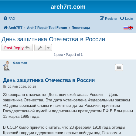
arch7rt.com
FAQ
Register
Login
Arch7RT
Arch7 Repair Tool Forum
Песочница
День защитника Отечества в России
Post Reply
1 post • Page
1
of
1
Gazeman
День защитника Отечества в России
P
22 Feb 2020, 09:15
o
s
23 февраля отмечается День воинской славы России — День
t
защитника Отечества. Эта дата установлена Федеральным законом
«О днях воинской славы и памятных датах России», принятым
Государственной думой и подписанным президентом РФ Б.Ельциным
13 марта 1995 года.
В СССР было принято считать, что 23 февраля 1918 года отряды
Красной гвардии одержали свои первые победы под Псковом и