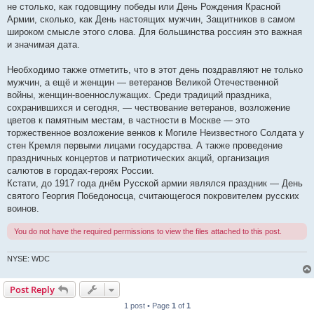
не столько, как годовщину победы или День Рождения Красной
Армии, сколько, как День настоящих мужчин, Защитников в самом
широком смысле этого слова. Для большинства россиян это важная
и значимая дата.
Необходимо также отметить, что в этот день поздравляют не только
мужчин, а ещё и женщин — ветеранов Великой Отечественной
войны, женщин-военнослужащих. Среди традиций праздника,
сохранившихся и сегодня, — чествование ветеранов, возложение
цветов к памятным местам, в частности в Москве — это
торжественное возложение венков к Могиле Неизвестного Солдата у
стен Кремля первыми лицами государства. А также проведение
праздничных концертов и патриотических акций, организация
салютов в городах-героях России.
Кстати, до 1917 года днём Русской армии являлся праздник — День
святого Георгия Победоносца, считающегося покровителем русских
воинов.
You do not have the required permissions to view the files attached to this post.
NYSE: WDC
Post Reply
1 post • Page
1
of
1