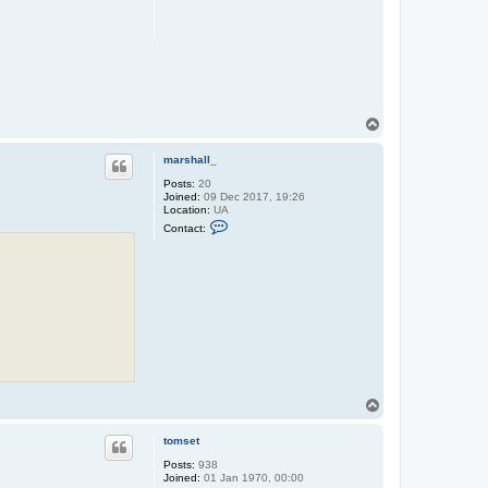
r
s
h
a
l
l
_
T
o
p
marshall_
Posts:
20
Joined:
09 Dec 2017, 19:26
Location:
UA
C
Contact:
o
n
t
a
c
t
m
a
r
s
h
a
l
T
l
_
o
p
tomset
Posts:
938
Joined:
01 Jan 1970, 00:00