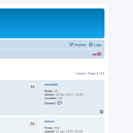
Register
Login
7 posts • Page
1
of
1
marshall_
Posts:
20
Joined:
09 Dec 2017, 19:26
Location:
UA
C
Contact:
o
n
T
t
o
a
c
p
tomset
t
m
Posts:
938
a
Joined:
01 Jan 1970, 00:00