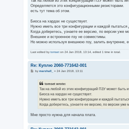
Так на любой из этих конфигураций ПЗУ может быть ин
t
Определяется это конфигурационными резисторами.
есть тут тема об этом.
Биоса на хардах не существует.
Нужно иметь все три конфигурации и каждой пытаться 
Когда доберетесь, узнаете ее версию, по версии уже 
Внешнее и встроенное пзу не совместимы.
Но можно используя внешнюю пзу, залить внутренне, е
Last edited by
tomset
on 24 Jan 2018, 13:14, edited 1 time in total.
Re: Куплю 2060-771642-001
P
by
marshall_
»
24 Jan 2018, 13:11
o
s
t
tomset wrote:
Так на любой из этих конфигураций ПЗУ может быть и
Биоса на хардах не существует.
Нужно иметь все три конфигурации и каждой пытаться
Когда доберетесь, узнаете ее версию, по версии уже
Мне просто нужна для начала плата.