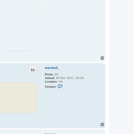
T
o
p
marshall_
Posts:
20
Joined:
09 Dec 2017, 19:26
Location:
UA
C
Contact:
o
n
t
a
c
t
m
a
r
s
T
h
a
o
l
p