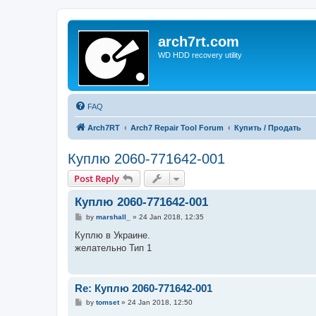
arch7rt.com
WD HDD recovery utility
FAQ
Arch7RT
Arch7 Repair Tool Forum
Купить / Продать
Куплю 2060-771642-001
Post Reply
Куплю 2060-771642-001
P
by
marshall_
»
24 Jan 2018, 12:35
o
s
Куплю в Украине.
t
желательно Тип 1
Re: Куплю 2060-771642-001
P
by
tomset
»
24 Jan 2018, 12:50
o