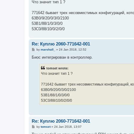
s
Что значит тип 1 ?
t
771642 бывает трех несовместимых конфигураций, котор
63B0/9/20/0/3/0/2100
53B1/88/1/0/3/0/0
53C0/88/10/0/2/0/0
Re: Куплю 2060-771642-001
P
by
marshall_
»
24 Jan 2018, 12:52
o
s
Биос интегрирован в контроллер.
t
tomset wrote:
Что значит тип 1 ?
771642 бывает трех несовместимых конфигураций, кот
63B0/9/20/0/3/0/2100
53B1/88/1/0/3/0/0
53C0/88/10/0/2/0/0
Re: Куплю 2060-771642-001
P
by
tomset
»
24 Jan 2018, 13:07
o
s