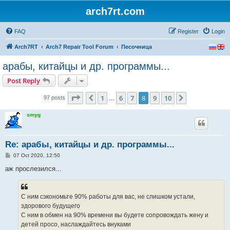
arch7rt.com
FAQ
Register
Login
Arch7RT
Arch7 Repair Tool Forum
Песочница
арабы, китайцы и др. программы...
Post Reply
Page
8
of
10
1
6
7
8
9
10
Previous
Next
97 posts
…
smyg
Re: арабы, китайцы и др. программы...
P
07 Oct 2020, 12:50
o
s
аж прослезился...
t
С ним сэкономьте 90% работы для вас, не слишком устали,
здорового будущего
С ним в обмен на 90% времени вы будете сопровождать жену и
детей просо, наслаждайтесь внуками