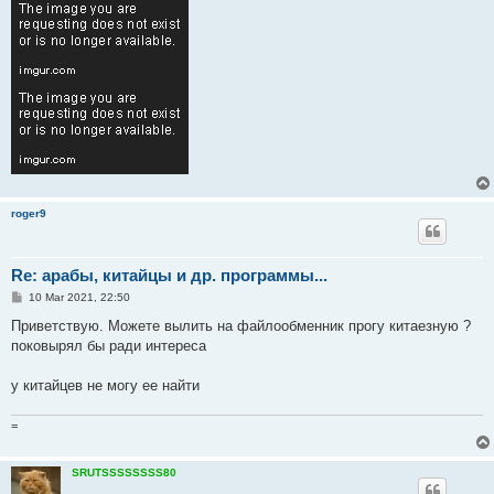
roger9
Re: арабы, китайцы и др. программы...
P
10 Mar 2021, 22:50
o
s
Приветствую. Можете вылить на файлообменник прогу китаезную ?
t
поковырял бы ради интереса
у китайцев не могу ее найти
=
SRUTSSSSSSSS80