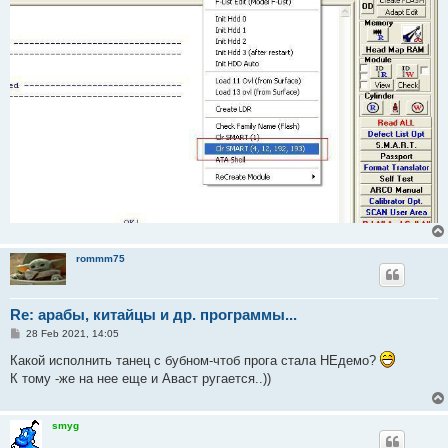
rommm75
Re: арабы, китайцы и др. программы...
P
28 Feb 2021, 14:05
o
s
Какой исполнить танец с бубном-чтоб прога стала НЕдемо?
t
К тому -же на нее еще и Аваст ругается..))
smyg