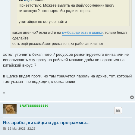
Приветствую. Можете вылить на файлообменник прогу
китаезную ? поковырял бы ради интереса
у китайцев не могу ее найти
какую именно? если wdrp на
ру-боарде есть в шапке
, только бекап
сделайте
есть ещё резалка/смотрелка зон, хз рабочая или нет
хотел уточнить бекап чего ? ресурсов ремонтируемого винта или не
использовать эту прогу на рабочей машине дабы не нарваться на
китайский вирус ?
в щапке видел проги, но там требуется пароль на архив, тот, который
там указан - не подходит, к сожалению
=
SRUTSSSSSSSS80
Re: арабы, китайцы и др. программы...
P
12 Mar 2021, 22:27
o