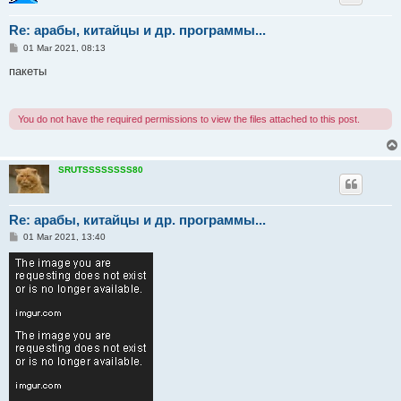
Re: арабы, китайцы и др. программы...
P
01 Mar 2021, 08:13
o
s
пакеты
t
You do not have the required permissions to view the files attached to this post.
SRUTSSSSSSSS80
Re: арабы, китайцы и др. программы...
P
01 Mar 2021, 13:40
o
s
t