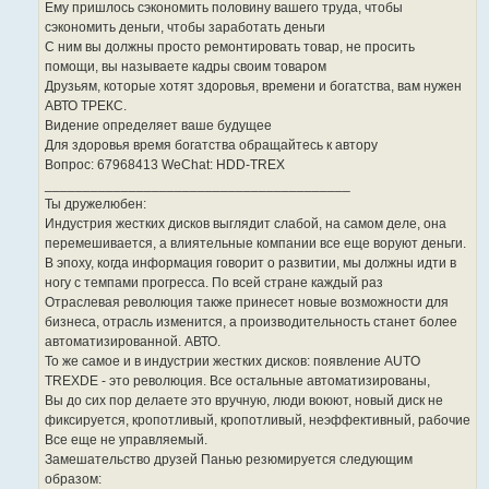
Ему пришлось сэкономить половину вашего труда, чтобы
сэкономить деньги, чтобы заработать деньги
С ним вы должны просто ремонтировать товар, не просить
помощи, вы называете кадры своим товаром
Друзьям, которые хотят здоровья, времени и богатства, вам нужен
АВТО ТРЕКС.
Видение определяет ваше будущее
Для здоровья время богатства обращайтесь к автору
Вопрос: 67968413 WeChat: HDD-TREX
________________________________________
Ты дружелюбен:
Индустрия жестких дисков выглядит слабой, на самом деле, она
перемешивается, а влиятельные компании все еще воруют деньги.
В эпоху, когда информация говорит о развитии, мы должны идти в
ногу с темпами прогресса. По всей стране каждый раз
Отраслевая революция также принесет новые возможности для
бизнеса, отрасль изменится, а производительность станет более
автоматизированной. АВТО.
То же самое и в индустрии жестких дисков: появление AUTO
TREXDE - это революция. Все остальные автоматизированы,
Вы до сих пор делаете это вручную, люди воюют, новый диск не
фиксируется, кропотливый, кропотливый, неэффективный, рабочие
Все еще не управляемый.
Замешательство друзей Панью резюмируется следующим
образом: