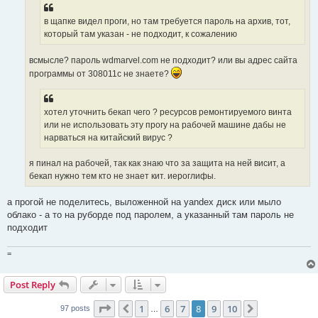
в щапке видел проги, но там требуется пароль на архив, тот,
который там указан - не подходит, к сожалению
всмысле? пароль wdmarvel.com не подходит? или вы адрес сайта
программы от 308011с не знаете?
хотел уточнить бекап чего ? ресурсов ремонтируемого винта
или не использовать эту прогу на рабочей машине дабы не
нарваться на китайский вирус ?
я пинал на рабочей, так как знаю что за защита на ней висит, а
бекап нужно тем кто не знает кит. иероглифы.
а прогой не поделитесь, выложенной на yandex диск или мыло
облако - а то на руборде под паролем, а указанный там пароль не
подходит
=
Post Reply
Page
8
of
10
1
6
7
8
9
10
Previous
Next
97 posts
…