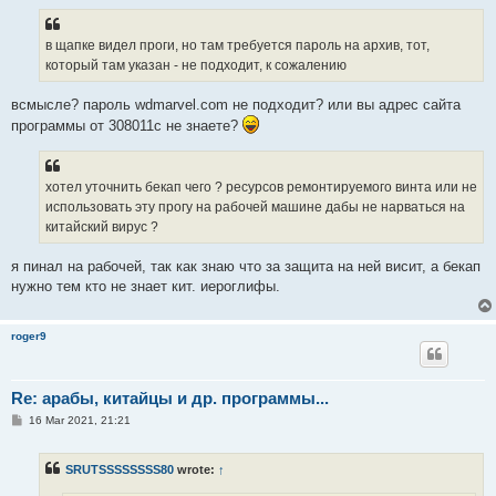
s
t
в щапке видел проги, но там требуется пароль на архив, тот,
который там указан - не подходит, к сожалению
всмысле? пароль wdmarvel.com не подходит? или вы адрес сайта
программы от 308011с не знаете?
хотел уточнить бекап чего ? ресурсов ремонтируемого винта или не
использовать эту прогу на рабочей машине дабы не нарваться на
китайский вирус ?
я пинал на рабочей, так как знаю что за защита на ней висит, а бекап
нужно тем кто не знает кит. иероглифы.
roger9
Re: арабы, китайцы и др. программы...
P
16 Mar 2021, 21:21
o
s
t
SRUTSSSSSSSS80
wrote:
↑