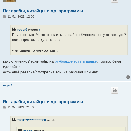
Re: арабы, китайцы и др. программы...
P
11 Mar 2021, 12:56
o
s
t
roger9
wrote:
↑
Приветствую. Можете вылить на файлообменник прогу китаезную ?
поковырял бы ради интереса
у китайцев не могу ее найти
какую именно? если wdrp на
ру-боарде есть в шапке
, только бекап
сделайте
есть ещё резалка/смотрелка зон, хз рабочая или нет
roger9
Re: арабы, китайцы и др. программы...
P
11 Mar 2021, 21:39
o
s
t
SRUTSSSSSSSS80
wrote:
↑
roger9
wrote:
↑