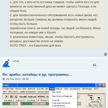
1, для тех, у кого есть источник товаров, чтобы найти кого-то для
ремонта, их собственный диск не может сделать Господа, а не
общую боль
2, для профессионального обслуживания есть новые диски, нет
ресурсов; больше товаров, вы должны попросить много людей,
чтобы быть больше
Заработная плата; ни новой посуды, ни людей, ни бизнеса. Жена
холодная, не говоря уже о Xiaomi
3, розничные инвесторы, везде, чтобы просить инструменты,
ресурсы, достоинство упало на землю.
AUTO TREX - это Евангелие для всех
smyg
Re: арабы, китайцы и др. программы...
P
28 Feb 2021, 09:58
o
s
t