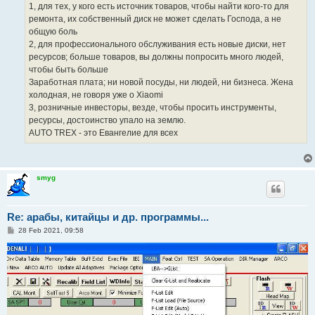
1, для тех, у кого есть источник товаров, чтобы найти кого-то для
ремонта, их собственный диск не может сделать Господа, а не
общую боль
2, для профессионального обслуживания есть новые диски, нет
ресурсов; больше товаров, вы должны попросить много людей,
чтобы быть больше
Заработная плата; ни новой посуды, ни людей, ни бизнеса. Жена
холодная, не говоря уже о Xiaomi
3, розничные инвесторы, везде, чтобы просить инструменты,
ресурсы, достоинство упало на землю.
AUTO TREX - это Евангелие для всех
smyg
Re: арабы, китайцы и др. программы...
P
28 Feb 2021, 09:58
o
s
t