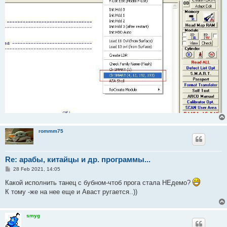
rommm75
Re: арабы, китайцы и др. программы...
P
28 Feb 2021, 14:05
o
s
Какой исполнить танец с бубном-чтоб прога стала НЕдемо?
t
К тому -же на нее еще и Аваст ругается..))
smyg