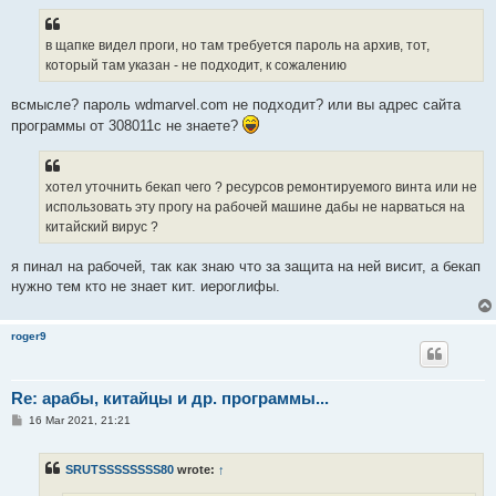
s
t
в щапке видел проги, но там требуется пароль на архив, тот,
который там указан - не подходит, к сожалению
всмысле? пароль wdmarvel.com не подходит? или вы адрес сайта
программы от 308011с не знаете?
хотел уточнить бекап чего ? ресурсов ремонтируемого винта или не
использовать эту прогу на рабочей машине дабы не нарваться на
китайский вирус ?
я пинал на рабочей, так как знаю что за защита на ней висит, а бекап
нужно тем кто не знает кит. иероглифы.
roger9
Re: арабы, китайцы и др. программы...
P
16 Mar 2021, 21:21
o
s
t
SRUTSSSSSSSS80
wrote:
↑