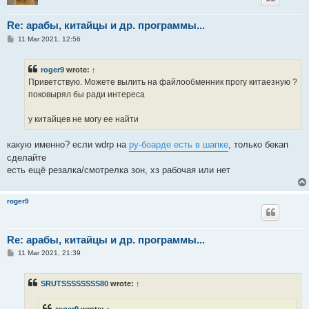
Re: арабы, китайцы и др. программы...
P
11 Mar 2021, 12:56
o
s
t
roger9
wrote:
↑
Приветствую. Можете вылить на файлообменник прогу китаезную ?
поковырял бы ради интереса
у китайцев не могу ее найти
какую именно? если wdrp на
ру-боарде есть в шапке
, только бекап
сделайте
есть ещё резалка/смотрелка зон, хз рабочая или нет
roger9
Re: арабы, китайцы и др. программы...
P
11 Mar 2021, 21:39
o
s
t
SRUTSSSSSSSS80
wrote:
↑
roger9
wrote:
↑