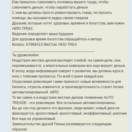
Ему пришлось сэкономить половину вашего труда, чтобы
сэкономить деньги, чтобы заработать деньги
С ним вы должны просто ремонтировать товар, не просить
помощи, вы называете кадры своим товаром
Друзьям, которые хотят здоровья, времени и богатства, вам нужен
АВТО ТРЕКС.
Видение определяет ваше будущее
Для здоровья время богатства обращайтесь к автору
Вопрос: 67968413 WeChat: HDD-TREX
________________________________________
Ты дружелюбен:
Индустрия жестких дисков выглядит слабой, на самом деле, она
перемешивается, а влиятельные компании все еще воруют деньги.
В эпоху, когда информация говорит о развитии, мы должны идти в
ногу с темпами прогресса. По всей стране каждый раз
Отраслевая революция также принесет новые возможности для
бизнеса, отрасль изменится, а производительность станет более
автоматизированной. АВТО.
То же самое и в индустрии жестких дисков: появление AUTO
TREXDE - это революция. Все остальные автоматизированы,
Вы до сих пор делаете это вручную, люди воюют, новый диск не
фиксируется, кропотливый, кропотливый, неэффективный, рабочие
Все еще не управляемый.
Замешательство друзей Панью резюмируется следующим
образом: