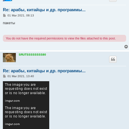
Re: арабы, китайцы и др. программы...
P
01 Mar 2021, 08:13
o
s
пакеты
t
You do not have the required permissions to view the files attached to this post.
SRUTSSSSSSSS80
Re: арабы, китайцы и др. программы...
P
01 Mar 2021, 13:40
o
s
t