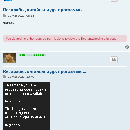
Re: арабы, китайцы и др. программы...
P
01 Mar 2021, 08:13
o
s
пакеты
t
You do not have the required permissions to view the files attached to this post.
SRUTSSSSSSSS80
Re: арабы, китайцы и др. программы...
P
01 Mar 2021, 13:40
o
s
t