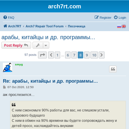
arch7rt.com
FAQ
Register
Login
Arch7RT
Arch7 Repair Tool Forum
Песочница
арабы, китайцы и др. программы...
Post Reply
Page
8
of
10
1
6
7
8
9
10
Previous
Next
97 posts
…
smyg
Re: арабы, китайцы и др. программы...
P
07 Oct 2020, 12:50
o
s
аж прослезился...
t
С ним сэкономьте 90% работы для вас, не слишком устали,
здорового будущего
С ним в обмен на 90% времени вы будете сопровождать жену и
детей просо, наслаждайтесь внуками