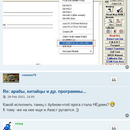
rommm75
Re: арабы, китайцы и др. программы...
P
28 Feb 2021, 14:05
o
s
Какой исполнить танец с бубном-чтоб прога стала НЕдемо?
t
К тому -же на нее еще и Аваст ругается..))
smyg