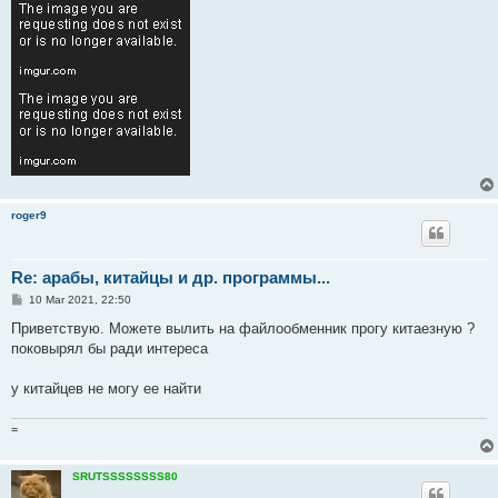
roger9
Re: арабы, китайцы и др. программы...
P
10 Mar 2021, 22:50
o
s
Приветствую. Можете вылить на файлообменник прогу китаезную ?
t
поковырял бы ради интереса
у китайцев не могу ее найти
=
SRUTSSSSSSSS80