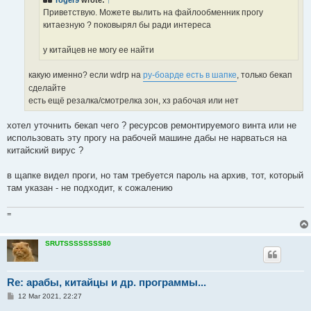
Приветствую. Можете вылить на файлообменник прогу
китаезную ? поковырял бы ради интереса
у китайцев не могу ее найти
какую именно? если wdrp на
ру-боарде есть в шапке
, только бекап
сделайте
есть ещё резалка/смотрелка зон, хз рабочая или нет
хотел уточнить бекап чего ? ресурсов ремонтируемого винта или не
использовать эту прогу на рабочей машине дабы не нарваться на
китайский вирус ?
в щапке видел проги, но там требуется пароль на архив, тот, который
там указан - не подходит, к сожалению
=
SRUTSSSSSSSS80
Re: арабы, китайцы и др. программы...
P
12 Mar 2021, 22:27
o