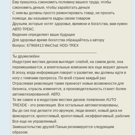
Ему пришлось сэкономить половину вашего труда, чтобы
сэкономить деньги, чтобы заработать деньги
С ним вы должны просто ремонтировать товар, не просить
помощи, вы называете кадры своим товаром
Друзьям, которые хотят здоровья, времени и богатства, вам нужен
АВТО ТРЕКС.
Видение определяет ваше будущее
Для здоровья время богатства обращайтесь к автору
Вопрос: 67968413 WeChat: HDD-TREX
________________________________________
Ты дружелюбен:
Индустрия жестких дисков выглядит слабой, на самом деле, она
перемешивается, а влиятельные компании все еще воруют деньги.
В эпоху, когда информация говорит о развитии, мы должны идти в
ногу с темпами прогресса. По всей стране каждый раз
Отраслевая революция также принесет новые возможности для
бизнеса, отрасль изменится, а производительность станет более
автоматизированной. АВТО.
То же самое и в индустрии жестких дисков: появление AUTO
TREXDE - это революция. Все остальные автоматизированы,
Вы до сих пор делаете это вручную, люди воюют, новый диск не
фиксируется, кропотливый, кропотливый, неэффективный, рабочие
Все еще не управляемый.
Замешательство друзей Панью резюмируется следующим
образом: