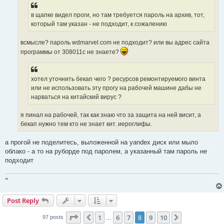
в щапке видел проги, но там требуется пароль на архив, тот,
который там указан - не подходит, к сожалению
всмысле? пароль wdmarvel.com не подходит? или вы адрес сайта
программы от 308011с не знаете?
хотел уточнить бекап чего ? ресурсов ремонтируемого винта
или не использовать эту прогу на рабочей машине дабы не
нарваться на китайский вирус ?
я пинал на рабочей, так как знаю что за защита на ней висит, а
бекап нужно тем кто не знает кит. иероглифы.
а прогой не поделитесь, выложенной на yandex диск или мыло
облако - а то на руборде под паролем, а указанный там пароль не
подходит
=
Post Reply
Page
8
of
10
1
6
7
8
9
10
Previous
Next
97 posts
…