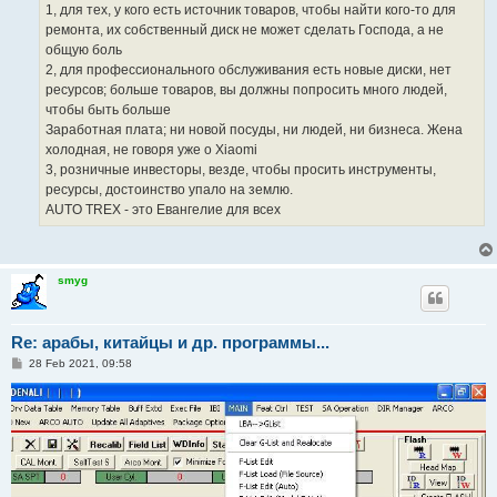
1, для тех, у кого есть источник товаров, чтобы найти кого-то для
ремонта, их собственный диск не может сделать Господа, а не
общую боль
2, для профессионального обслуживания есть новые диски, нет
ресурсов; больше товаров, вы должны попросить много людей,
чтобы быть больше
Заработная плата; ни новой посуды, ни людей, ни бизнеса. Жена
холодная, не говоря уже о Xiaomi
3, розничные инвесторы, везде, чтобы просить инструменты,
ресурсы, достоинство упало на землю.
AUTO TREX - это Евангелие для всех
smyg
Re: арабы, китайцы и др. программы...
P
28 Feb 2021, 09:58
o
s
t