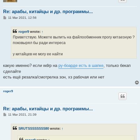
Re: арабы, китайцы и др. программы...
P
11 Mar 2021, 12:56
o
s
t
roger9
wrote:
↑
Приветствую. Можете вылить на файлообменник прогу китаезную ?
поковырял бы ради интереса
у китайцев не могу ее найти
какую именно? если wdrp на
ру-боарде есть в шапке
, только бекап
сделайте
есть ещё резалка/смотрелка зон, хз рабочая или нет
roger9
Re: арабы, китайцы и др. программы...
P
11 Mar 2021, 21:39
o
s
t
SRUTSSSSSSSS80
wrote:
↑
roger9
wrote:
↑