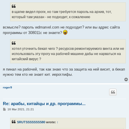
s
t
в щапке видел проги, но там требуется пароль на архив, тот,
который там указан - не подходит, к сожалению
всмысле? пароль wdmarvel.com не подходит? или вы адрес сайта
программы от 308011с не знаете?
хотел уточнить бекап чего ? ресурсов ремонтируемого винта или не
использовать эту прогу на рабочей машине дабы не нарваться на
китайский вирус ?
я пинал на рабочей, так как знаю что за защита на ней висит, а бекап
нужно тем кто не знает кит. иероглифы.
roger9
Re: арабы, китайцы и др. программы...
P
16 Mar 2021, 21:21
o
s
t
SRUTSSSSSSSS80
wrote:
↑